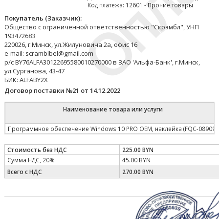
Код платежа: 12601 - Прочие товары
Покупатель (Заказчик):
Общество с ограниченной ответственностью "Скрэмбл", УНП
193472683
220026, г.Минск, ул.Жилуновича 2а, офис 16
e-mail: scramblbel@gmail.com
р/с BY76ALFA30122695580010270000 в ЗАО 'Альфа-Банк', г.Минск,
ул.Сурганова, 43-47
БИК: ALFABY2X
Договор поставки №21 от 14.12.2022
Наименование товара или услуги
Программное обеспечение Windows 10 PRO OEM, наклейка (FQC-08909)
Стоимость без НДС
225.00 BYN
Сумма НДС, 20%
45.00 BYN
Всего с НДС
270.00 BYN