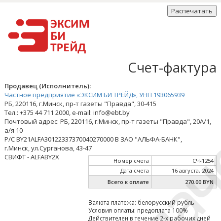
Распечатать
Счет-фактура
Оплач
Продавец (Исполнитель):
Частное предприятие «ЭКСИМ БИ ТРЕЙД», УНП 193065939
РБ, 220116, г.Минск, пр-т газеты "Правда", 30-415
Тел.: +375 44 711 2000, e-mail: info@ebt.by
Почтовый адрес: РБ, 220116, г.Минск, пр-т газеты "Правда", 20А/1,
а/я 10
Р/С BY21ALFA30122337370040270000 В ЗАО "АЛЬФА-БАНК",
г.Минск, ул.Сурганова, 43-47
СВИФТ - ALFABY2X
Номер счета
СЧ-1254
Дата счета
16 августа, 2024
Всего к оплате
270.00 BYN
Валюта платежа: белорусский рубль
Условия оплаты: предоплата 100%
Действителен в течение 2-х рабочих дней